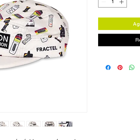
Agr
R