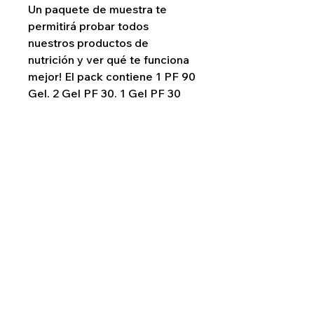
Un paquete de muestra te
permitirá probar todos
nuestros productos de
nutrición y ver qué te funciona
mejor! El pack contiene 1 PF 90
Gel, 2 Gel PF 30, 1 Gel PF 30
Cafeína, 1 goma original PF 30,
1 goma menta-limón PF 30 y 1
bolsa de PF 60 Drink Mix.